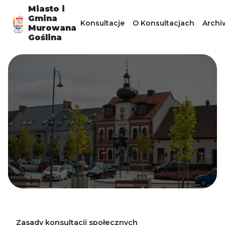
Miasto i
Gmina
Konsultacje
O Konsultacjach
Arch
Murowana
Goślina
Zasady konsultacji społecznych