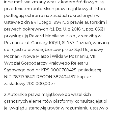
inne możliwe zmiany wraz z kodem źródłowym są
przedmiotem autorskich praw majątkowych, które
podlegają ochronie na zasadach określonych w
Ustawie z dnia 4 lutego 1994 r., o prawie autorskim i
prawach pokrewnych (t.j. Dz. U. z 2016 r., poz. 666) i
przysługują Rekord Mobile sp. z o.o., z siedzibą w
Poznaniu, ul. Garbary 100/11, 61-757 Poznań, wpisaną
do rejestru przedsiębiorców przez Sąd Rejonowy
Poznań - Nowe Miasto i Wilda w Poznaniu, VIII
Wydział Gospodarczy Krajowego Rejestru
Sądowego pod nr KRS 0000768425, posiadającą
NIP 7831796471,REGON 382404187, kapitał
zakładowy 200 000,00 zł.
2.Autorskie prawa majątkowe do wszelkich
graficznych elementów platformy konsultacjejst.pl,
jej wyglądu stanowią utwór w rozumieniu ustawy o